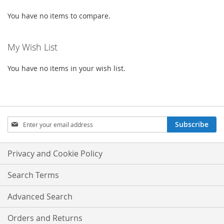
You have no items to compare.
My Wish List
You have no items in your wish list.
Sign
Subscribe
Up
for
Our
Privacy and Cookie Policy
Newsletter:
Search Terms
Advanced Search
Orders and Returns