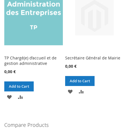
LIST
TP Chargé(e) d’accueil et de
Secrétaire Général de Mairie
gestion administrative
0,00 €
0,00 €
Add to Cart
Add to Cart
ADD
ADD
ADD
ADD
TO
TO
TO
TO
WISH
COMPARE
WISH
COMPARE
LIST
Compare Products
LIST