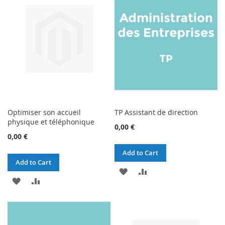
Optimiser son accueil
TP Assistant de direction
physique et téléphonique
0,00 €
0,00 €
Add to Cart
Add to Cart
ADD
ADD
ADD
ADD
TO
TO
TO
TO
WISH
COMPARE
WISH
COMPARE
LIST